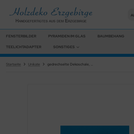
Al
ALLES ANZEIGEN AUS BÄUMCHEN
ALLES ANZEIGEN AUS SONSTIGES
FENSTERBILDER
PYRAMIDEN IM GLAS
BAUMBEHANG
TEELICHTADAPTER
SONSTIGES
Bäumchen (A)
Schnäppchen-Ecke
Bäumchen (B)
onstige Artikel
Startseite
Unikate
gedrechselte Dekoschale, Buche
Reliefbäumchen
Ringelbäumchen